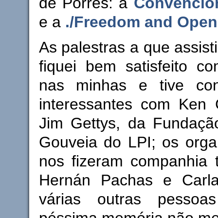
de Porres: a
Convención
e a
./Freedom and Open
As palestras a que assist
fiquei bem satisfeito c
nas minhas e tive con
interessantes com Ken 
Jim Gettys, da Fundaç
Gouveia do LPI; os orga
nos fizeram companhia t
Hernán Pachas e Carla
várias outras pesso
péssima memória não me p