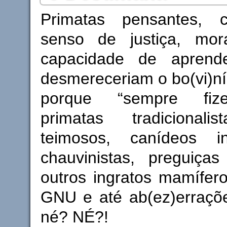
Primatas pensantes,
senso de justiça, mor
capacidade de aprend
desmereceriam o bo(vi)n
porque “sempre fiz
primatas tradicionali
teimosos, canídeos in
chauvinistas, preguiça
outros ingratos mamífer
GNU e até ab(ez)erraçõe
né? NÉ?!