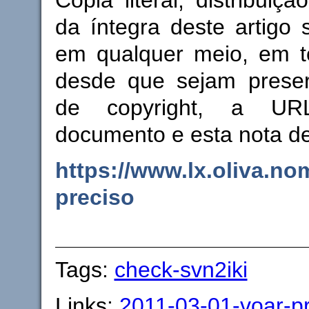
Cópia literal, distribuiç
da íntegra deste artigo 
em qualquer meio, em 
desde que sejam prese
de copyright, a URL
documento e esta nota d
https://www.lx.oliva.no
preciso
Tags:
check-svn2iki
Links:
2011-03-01-voar-pr