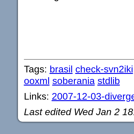
Tags:
brasil
check-svn2iki
ooxml
soberania
stdlib
Links:
2007-12-03-divergen
Last edited
Wed Jan 2 18