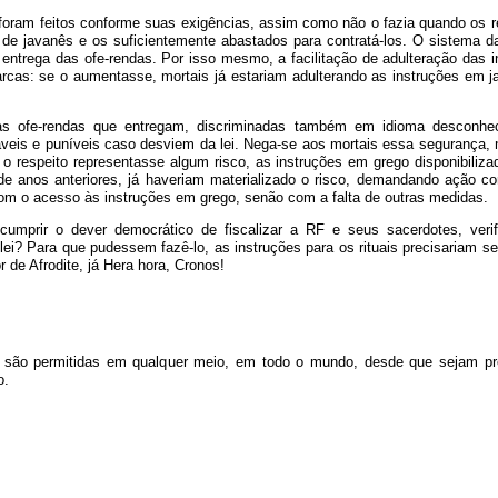
foram feitos conforme suas exigências, assim como não o fazia quando os r
tes de javanês e os suficientemente abastados para contratá-los. O sistema 
 entrega das ofe-rendas. Por isso mesmo, a facilitação de adulteração das i
arcas: se o aumentasse, mortais já estariam adulterando as instruções em 
e as ofe-rendas que entregam, discriminadas também em idioma desconh
áveis e puníveis caso desviem da lei. Nega-se aos mortais essa segurança, 
e o respeito representasse algum risco, as instruções em grego disponibiliz
de anos anteriores, já haveriam materializado o risco, demandando ação cor
om o acesso às instruções em grego, senão com a falta de outras medidas.
umprir o dever democrático de fiscalizar a RF e seus sacerdotes, verif
ei? Para que pudessem fazê-lo, as instruções para os rituais precisariam s
de Afrodite, já Hera hora, Cronos!
rtigo são permitidas em qualquer meio, em todo o mundo, desde que sejam p
o.