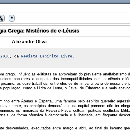
⁂
*
gia Grega: Mistérios de e-Lêusis
Alexandre Oliva
 2010
, da
Revista Espírito Livre
.
rego. Influências e-litistas se aproveitam do prevalente analfabetismo di
ndices populares a despeito das incompatibilidades com a ciência e-lê
próximo, os doze trabalhos, entre eles os de limpar a barra de nossa ciênc
m a população, como a Hidra de Lerna, o Javali de Erimanto e a mais apavor
minho entre Atenas e Esparta, uma famosa pelo espírito guerreiro agressi
avelmente, os princípios democráticos da capital parecem não ter chega
teniense, os monarcas da Realeza Fiscal cultuam práticas ocultistas Mitik
rtais, de forma ofensiva à democracia e à liberdade, em flagrante des
te desvendados, executados entre março e abril, ao final do inverno gr