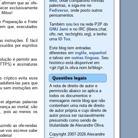
web
, onde compartilho minhas
 afirmam que as ofe-
palestras, e siga-me no
necer exclusivamente
Fediverso
, onde posto outros
 Mitos!
pensamentos.
e Preparação e Frete
Também sou lxo na rede P2P do
ntem que, executados
GNU Jami
e no IRC (libera.chat,
oftc.net, techrights.org), e tenho
uma
ID Tox
.
 instruções. É fácil
ssuídos por espíritos
Este blog tem entradas
diferentes em
inglês
,
espanhol
e talvez em
outras línguas
. Seu
olução é permitir aos
histórico está disponível em
(HTTPS) e assinaturas
<git://git.lx.oliva.nom.br/blog>.
Questões legais
 críptico evita esse
adulterá-las para que
A nota de direito de autor e
 ou sem instruções em
permissão abaixo se aplica a
todos os documentos e
mensagens neste blog que não
cer algumas palavras
contenham uma nota de direito
urança ao mortal, são
de autor própria e cujo direito de
uz, pois ao menos os
autor possa ser razoavelmente
presumido como sendo de
titularidade de Alexandre Oliva.
uzindo as ofe-rendas
que vos escreve sabe
Copyright 2007-2026 Alexandre
oderia!