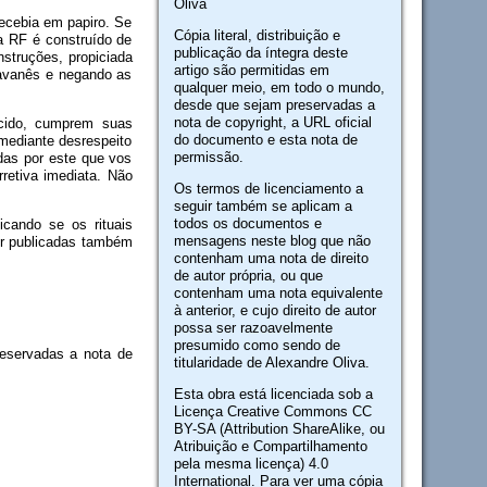
Oliva
ecebia em papiro. Se
Cópia literal, distribuição e
da RF é construído de
publicação da íntegra deste
nstruções, propiciada
artigo são permitidas em
javanês e negando as
qualquer meio, em todo o mundo,
desde que sejam preservadas a
nota de copyright, a URL oficial
ecido, cumprem suas
do documento e esta nota de
mediante desrespeito
permissão.
adas por este que vos
retiva imediata. Não
Os termos de licenciamento a
seguir também se aplicam a
todos os documentos e
icando se os rituais
mensagens neste blog que não
er publicadas também
contenham uma nota de direito
de autor própria, ou que
contenham uma nota equivalente
à anterior, e cujo direito de autor
possa ser razoavelmente
presumido como sendo de
reservadas a nota de
titularidade de Alexandre Oliva.
Esta obra está licenciada sob a
Licença Creative Commons CC
BY-SA (Attribution ShareAlike, ou
Atribuição e Compartilhamento
pela mesma licença) 4.0
International. Para ver uma cópia