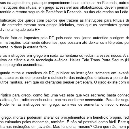
as da agricultura, para que proporcionem boas colheitas na Fazenda, outros
 instruções dos rituais, em grego acessível aos alfabetizados, devem perma
antiria o retorno seguro de Perséfone à Fazenda, ou das ofe-rendas ao Leão.
sificação dos .jarros com papiros que trazem as Instruções para Rituais d
ícil de entender mesmo para gregos iniciados, mas que os sacerdotes gara
divino almejado pela RF.
 de fato os impostos pela RF, pois nada nos .jarros autentica a origem das
m instruções totalmente diferentes, que possam até deixar os intérpretes po
te, o dano já estaria feito.
ar as instruções em grego em nada aumentaria ou reduziria esses riscos. A s
eitos da ciência e da tecnologia e-lênica: Hellas Tēle Trans Porte Seguro 
 criptografia assimétrica.
undo mitos e crendices da RF, publicar as instruções somente em javanês
s, capazes de compreender o suficiente das instruções crípticas a ponto de 
 outros mortais, sem que os ofertantes sequer percebam. O risco existe com
críptico para grego, como fez uma vez este que vos escreve; basta conhe
s alterações, adicionando outros papiros conforme necessário. Para dar seg
 Poder ler as instruções em grego, ao invés de aumentar o risco, o red
rego, mortais poderiam alterar os procedimentos em benefício próprio, red
tos cultuados pelos monarcas, também. É não só possível como fácil. Este 
letra nas instruções em javanês. Mas funciona, mesmo? Claro que não, nem p