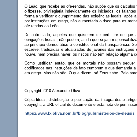
O Leão, que recebe as ofe-rendas, não supõe que os cálculos 
o fizesse, privilegiaria indevidamente os iniciados, os falan
forma a verificar o cumprimento das exigências legais, após a
por instruções em grego, não aumentaria o risco para os mon
ofe-rendas ao Leão.
De outro lado, aqueles que quiserem se certificar de qu
obrigações fiscais, não podem, ainda que sejam responsabiliz
ao princípio democrático e constitucional da transparência. S
escreve, traduzidas e atualizadas do javanês das instruções 
houve, nem precisa haver: os riscos não têm relação alguma c
Como justificar, então, que os mortais não possam sequer c
codificados nas instruções de fato cumprem o que demanda a l
em grego. Mas não são. O que dizem, só Zeus sabe. Pelo amor 
Copyright 2010 Alexandre Oliva
Cópia literal, distribuição e publicação da íntegra deste a
copyright, a URL oficial do documento e esta nota de permissã
https://www.lx.oliva.nom.br/blog/pub/misterios-de-eleusis