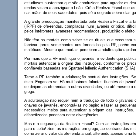
estudiosos sustentam que são conduzidos para agradar as deus
rendas visam a apaziguar o Leão. Crê a Realeza Fiscal que as
nas mãos de seus sacerdotes, pois só o segredo sobre elas gar
A grande preocupação manifestada pela Realeza Fiscal é a fal
(IRPF) de ofe-rendas, compiladas num javanês críptico, dif
pelos intérpretes javaneses recomendados, produzirão o efeito 
Não têm os mortais como saber se os rituais que executam são
fabricar .jarros semelhantes aos fornecidos pela RF, porém co
maléficos. Mesmo que mortais percebam a adulteração rapidamen
Por mais que a RF mistifique o javanês, é evidente que public
mortais autenticar a origem das instruções, conforme os prec
confiáveis baseadas em Spartan-Hellenic Authentication (SHA) e
Teme a RF também a adulteração pontual das instruções. Seg
risco. Enganam-se! Há muitíssimos falantes fluentes de javanê
se dirijam as ofe-rendas a outras divindades, ou até mesmo a
grego.
A adulteração não requer nem a tradução de todo o javanês 
chaves de javanês, encontrá-las no papiro e fazer as pequena
necessários meios para autenticar a origem das instruções.
alfabetizados poderiam notar divergências.
Mas e a segurança da Realeza Fiscal? Com as instruções em g
para o Leão! Sem as instruções em grego, ao contrário dos mi
como zerar o valor da ofe-renda anual, alterando apenas uma 