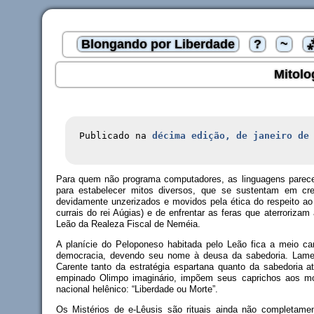
Blongando por Liberdade
?
~
Mitolo
Publicado na
décima edição, de janeiro de
Para quem não programa computadores, as linguagens parecem g
para estabelecer mitos diversos, que se sustentam em cre
devidamente unzerizados e movidos pela ética do respeito ao 
currais do rei Aúgias) e de enfrentar as feras que aterroriza
Leão da Realeza Fiscal de Neméia.
A planície do Peloponeso habitada pelo Leão fica a meio ca
democracia, devendo seu nome à deusa da sabedoria. Lament
Carente tanto da estratégia espartana quanto da sabedoria a
empinado Olimpo imaginário, impõem seus caprichos aos mo
nacional helênico: “Liberdade ou Morte”.
Os Mistérios de e-Lêusis são rituais ainda não completamen