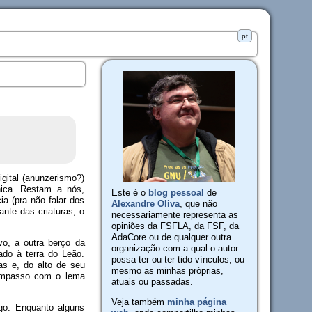
pt
Edit
RecentChanges
?
Discussion
gital (anunzerismo?)
nica. Restam a nós,
Este é o
blog pessoal
de
ia (pra não falar dos
Alexandre Oliva
, que não
ante das criaturas, o
necessariamente representa as
opiniões da FSFLA, da FSF, da
AdaCore ou de qualquer outra
vo, a outra berço da
organização com a qual o autor
do à terra do Leão.
possa ter ou ter tido vínculos, ou
as e, do alto de seu
mesmo as minhas próprias,
compasso com o lema
atuais ou passadas.
Veja também
minha página
ego. Enquanto alguns