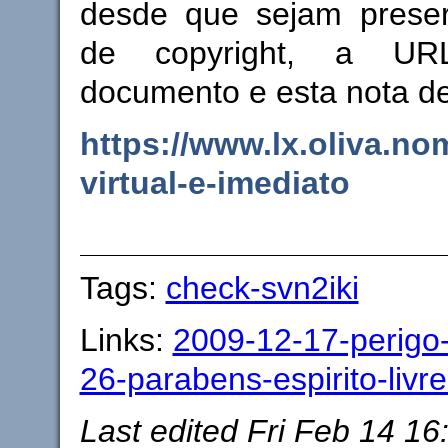
desde que sejam prese
de copyright, a URL
documento e esta nota d
https://www.lx.oliva.no
virtual-e-imediato
Tags:
check-svn2iki
Links:
2009-12-17-perigo-v
26-parabens-espirito-livre
Last edited
Fri Feb 14 16